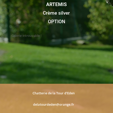
ARTEMIS
Crème silver
OPTION
Galerie introuvable !
Chatterie de la Tour d’Eden
delatourdeden@orange.fr